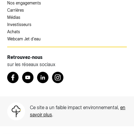
Nos engagements
Carrières
Médias
Investisseurs
Achats
Webcam Jet d'eau
Retrouvez-nous
sur les réseaux sociaux
Accéder à votre espace client SIG.
Retrouvez nous sur Facebook
Youtube
LinkedIn
Instagram
Votre espace client SIG n'est pas optimisé pour une
navigation mobile.
Téléchargez l'application SIG & moi (uniquement pour les
Ce site a un faible impact environnemental,
en
Particuliers)
savoir plus
.