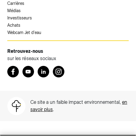
Carrières
Médias
Investisseurs
Achats
Webcam Jet d'eau
Retrouvez-nous
sur les réseaux sociaux
Accéder à votre espace client SIG.
Retrouvez nous sur Facebook
Youtube
LinkedIn
Instagram
Votre espace client SIG n'est pas optimisé pour une
navigation mobile.
Téléchargez l'application SIG & moi (uniquement pour les
Ce site a un faible impact environnemental,
en
Particuliers)
savoir plus
.