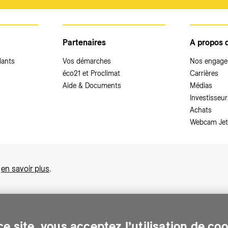
Partenaires
A propos 
dants
Vos démarches
Nos engag
éco21 et Proclimat
Carrières
Aide & Documents
Médias
Investisseur
Achats
Webcam Jet
,
en savoir plus
.
e site, vous acceptez l’utilisation de co