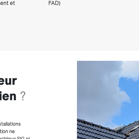
ent et
FAD)
teur
ien
?
tallations
tion ne
ctrique SIG ni