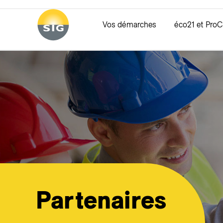
Aller au contenu principal
Vos démarches
éco21 et ProC
Services en ligne
Devenir parten
Raccor
Espace partenaire
éco21
Demande d
Aide à la création de compte
ProClimat
Estimatif 
Demande d
Demande de
Demande de
Demande d’
Partenaires