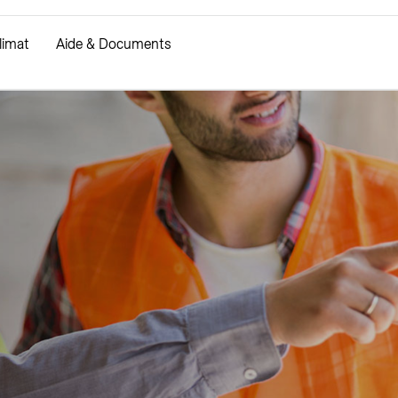
limat
Aide & Documents
aire
dements
Réseaux
e renseignements
Consultation des plans
de raccordement
Travaux
e raccordement
 démolition
Coordination des trava
 poignardage de câbles
Sécurité des chantiers
information réseaux de chaleur
Sécurité génie civil (13
Info chantiers SIG