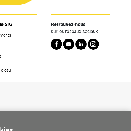
de SIG
Retrouvez-nous
sur les réseaux sociaux
ements
Retrouvez nous sur Facebook
Youtube
LinkedIn
Instagram
s
 d'eau
okies