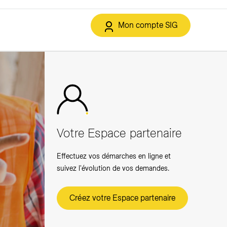
Mon compte SIG
Formations
Installations
 réseaux
éco21
Mise en service et contrôle
Clés et cylindres de service
Fourniture de pièces détachées
Votre Espace partenaire
Tableaux électriques
ux
Effectuez vos démarches en ligne et
suivez l'évolution de vos demandes.
0kV)
Créez votre Espace partenaire