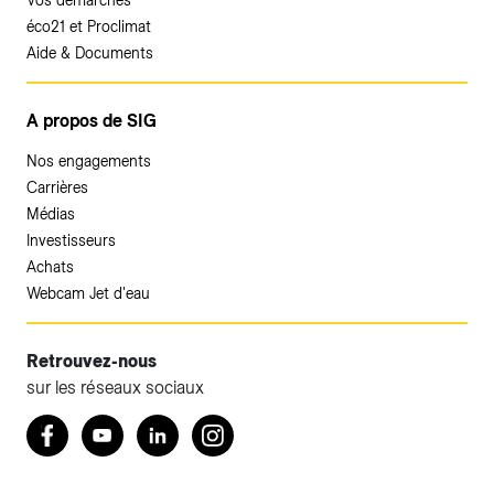
Vos démarches
éco21 et Proclimat
Aide & Documents
A propos de SIG
Nos engagements
Carrières
Médias
Investisseurs
Achats
Webcam Jet d'eau
Retrouvez-nous
sur les réseaux sociaux
Accéder à votre espace client SIG.
Retrouvez nous sur Facebook
Youtube
LinkedIn
Instagram
Votre espace client SIG n'est pas optimisé pour une
navigation mobile.