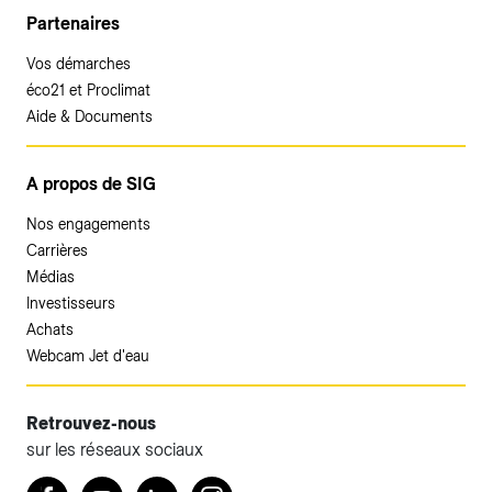
Partenaires
Vos démarches
éco21 et Proclimat
Aide & Documents
A propos de SIG
Nos engagements
Carrières
Médias
Investisseurs
Achats
Webcam Jet d'eau
Retrouvez-nous
sur les réseaux sociaux
Accéder à votre espace client SIG.
Retrouvez nous sur Facebook
Youtube
LinkedIn
Instagram