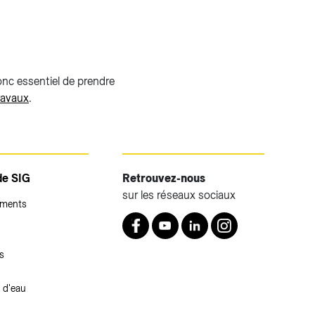
donc essentiel de prendre
ravaux
.
de SIG
Retrouvez-nous
sur les réseaux sociaux
ements
Retrouvez nous sur Facebook
Youtube
LinkedIn
Instagram
s
 d'eau