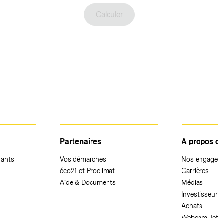
Calculer
Partenaires
A propos 
dants
Vos démarches
Nos engag
éco21 et Proclimat
Carrières
Aide & Documents
Médias
Investisseur
Achats
Webcam Jet