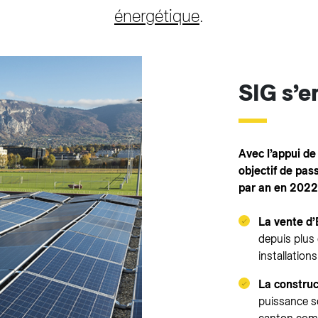
énergétique
.
SIG s’
Avec l’appui d
objectif de pa
par an en 2022
La vente d’E
depuis plus
installatio
La construc
puissance so