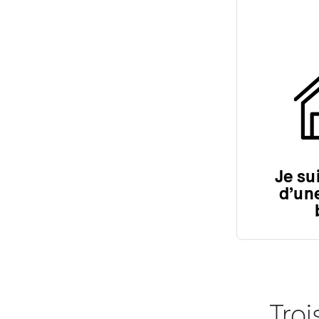
Je su
d’une
Tro