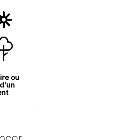
ire ou
 d’un
ent
ncer