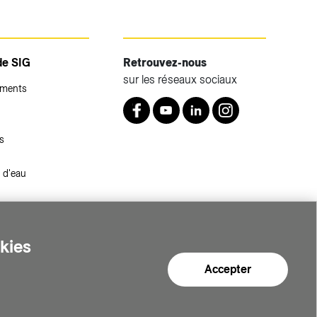
de SIG
Retrouvez-nous
sur les réseaux sociaux
ements
Retrouvez nous sur Facebook
Youtube
LinkedIn
Instagram
s
 d'eau
okies
Accepter