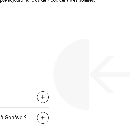
e aujourd’hui plus de 7'000 centrales solaires.
e à Genève ?