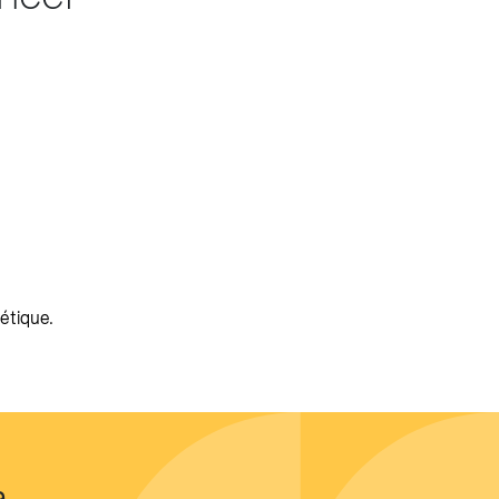
étique.
à