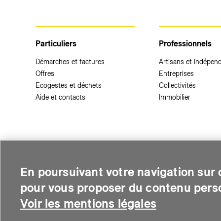
Particuliers
Professionnels
Démarches et factures
Artisans et Indépen
Offres
Entreprises
Ecogestes et déchets
Collectivités
Aide et contacts
Immobilier
Ce site a un faible impact environnemental
En poursuivant votre navigation sur c
pour vous proposer du contenu perso
Voir les mentions légales