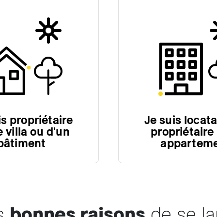
is propriétaire
Je suis locata
 villa ou d'un
propriétaire
bâtiment
appartem
is
bonnes raisons
de se la