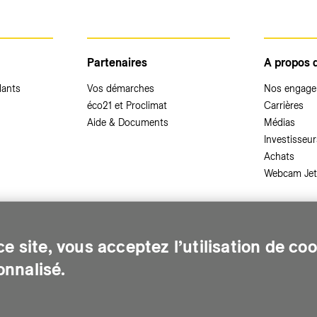
Partenaires
A propos 
dants
Vos démarches
Nos engag
éco21 et Proclimat
Carrières
Aide & Documents
Médias
Investisseur
Achats
Webcam Jet
,
en savoir plus
.
e site, vous acceptez l’utilisation de co
nnalisé.