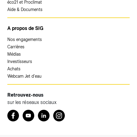
éco21 et Proclimat
Aide & Documents
A propos de SIG
Nos engagements
Carrières
Médias
Investisseurs
Achats
Webcam Jet d'eau
Retrouvez-nous
sur les réseaux sociaux
Accéder à votre espace client SIG.
Retrouvez nous sur Facebook
Youtube
LinkedIn
Instagram
Votre espace client SIG n'est pas optimisé pour une
navigation mobile.