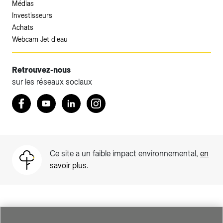
Médias
Investisseurs
Achats
Webcam Jet d'eau
Retrouvez-nous
sur les réseaux sociaux
Accéder à votre espace client SIG.
Retrouvez nous sur Facebook
Youtube
LinkedIn
Instagram
Votre espace client SIG n'est pas optimisé pour une
navigation mobile.
Téléchargez l'application SIG & moi (uniquement pour les
Ce site a un faible impact environnemental,
en
Particuliers)
savoir plus
.
SIG est une entreprise suisse au service de plus de 500 000