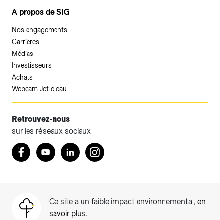
A propos de SIG
Nos engagements
Carrières
Médias
Investisseurs
Achats
Webcam Jet d'eau
Retrouvez-nous
sur les réseaux sociaux
Accéder à votre espace client SIG.
Retrouvez nous sur Facebook
Youtube
LinkedIn
Instagram
Votre espace client SIG n'est pas optimisé pour une
navigation mobile.
Téléchargez l'application SIG & moi (uniquement pour les
Ce site a un faible impact environnemental,
en
Particuliers)
savoir plus
.