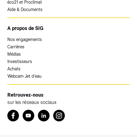
éco21 et Proclimat
Aide & Documents
A propos de SIG
Nos engagements
Carrières
Médias
Investisseurs
Achats
Webcam Jet d'eau
Retrouvez-nous
sur les réseaux sociaux
Accéder à votre espace client SIG.
Retrouvez nous sur Facebook
Youtube
LinkedIn
Instagram
Votre espace client SIG n'est pas optimisé pour une
navigation mobile.