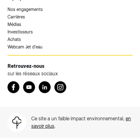
Nos engagements
Carrières
Médias
Investisseurs
Achats
Webcam Jet d'eau
Retrouvez-nous
sur les réseaux sociaux
Accéder à votre espace client SIG.
Retrouvez nous sur Facebook
Youtube
LinkedIn
Instagram
Votre espace client SIG n'est pas optimisé pour une
navigation mobile.
Téléchargez l'application SIG & moi (uniquement pour les
Ce site a un faible impact environnemental,
en
Particuliers)
savoir plus
.