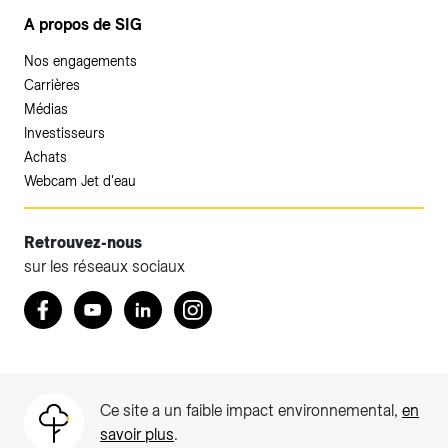
A propos de SIG
Nos engagements
Carrières
Médias
Investisseurs
Achats
Webcam Jet d'eau
Retrouvez-nous
sur les réseaux sociaux
Accéder à votre espace client SIG.
Retrouvez nous sur Facebook
Youtube
LinkedIn
Instagram
Votre espace client SIG n'est pas optimisé pour une
navigation mobile.
Téléchargez l'application SIG & moi (uniquement pour les
Ce site a un faible impact environnemental,
en
Particuliers)
savoir plus
.