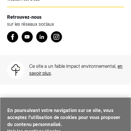
Retrouvez-nous
sur les réseaux sociaux
Accéder à votre espace client SIG.
Retrouvez nous sur Facebook
Youtube
LinkedIn
Instagram
Votre espace client SIG n'est pas optimisé pour une
navigation mobile.
Téléchargez l'application SIG & moi (uniquement pour les
Ce site a un faible impact environnemental,
en
Particuliers)
savoir plus
.
SIG est une entreprise suisse au service de plus de 500 000
personnes sur le canton de Genève. Chaque jour, elle leur assure
Ou si vous souhaitez quand même continuer, cliquez sur le
En poursuivant votre navigation sur ce site, vous
des services essentiels : elle fournit l’eau, le gaz, l’électricité,
lien ci-dessous.
acceptez l’utilisation de cookies pour vous proposer
l’énergie thermique et soutient le développement des quartiers
intelligents pour Genève. Elle traite les eaux usées, valorise les
du contenu personnalisé.
déchets et met en œuvre des programmes d’efficience