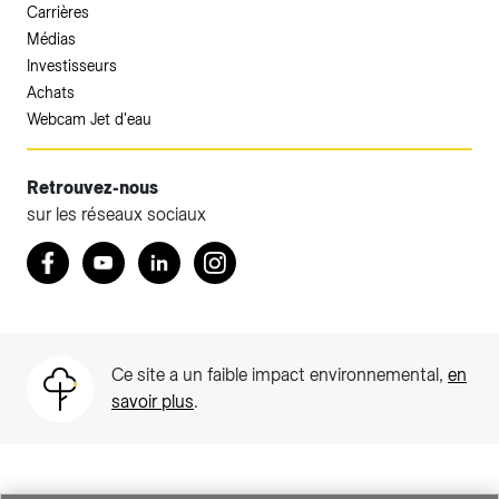
Carrières
Médias
Investisseurs
Achats
Webcam Jet d'eau
Retrouvez-nous
sur les réseaux sociaux
Accéder à votre espace client SIG.
Retrouvez nous sur Facebook
Youtube
LinkedIn
Instagram
Votre espace client SIG n'est pas optimisé pour une
navigation mobile.
Téléchargez l'application SIG & moi (uniquement pour les
Ce site a un faible impact environnemental,
en
Particuliers)
savoir plus
.