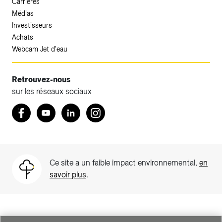
Carrières
Médias
Investisseurs
Achats
Webcam Jet d'eau
Retrouvez-nous
sur les réseaux sociaux
Accéder à votre espace client SIG.
Retrouvez nous sur Facebook
Youtube
LinkedIn
Instagram
Votre espace client SIG n'est pas optimisé pour une
navigation mobile.
Téléchargez l'application SIG & moi (uniquement pour les
Ce site a un faible impact environnemental,
en
Particuliers)
savoir plus
.