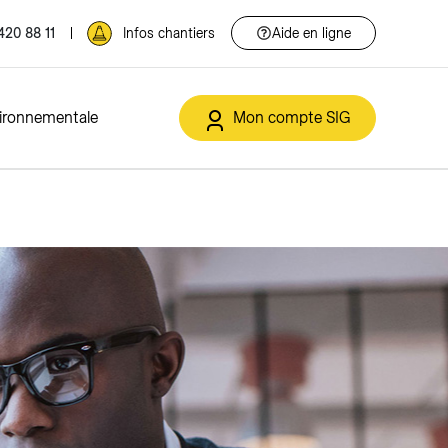
420 88 11
Infos chantiers
Aide en ligne
vironnementale
Mon compte SIG
t et déchets
IG de la Transition énergétique
Solaire
Services en ligne
Eclairage public
ment
Solutions solaires
Espace client
Offres
triques
Autoconsommation collective
Annoncer un déménagement
sement
Contracting solaire
Soutiens financiers et rétribution
o21