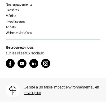
Nos engagements
Carrières
Médias
Investisseurs
Achats
Webcam Jet d'eau
Retrouvez-nous
sur les réseaux sociaux
Accéder à votre espace client SIG.
Retrouvez nous sur Facebook
Youtube
LinkedIn
Instagram
Votre espace client SIG n'est pas optimisé pour une
navigation mobile.
Téléchargez l'application SIG & moi (uniquement pour les
Ce site a un faible impact environnemental,
en
Particuliers)
savoir plus
.