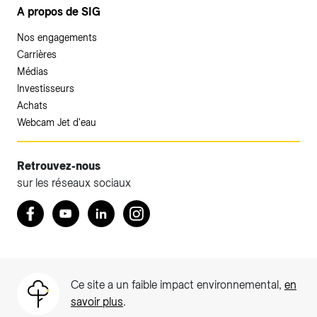
A propos de SIG
Nos engagements
Carrières
Médias
Investisseurs
Achats
Webcam Jet d'eau
Retrouvez-nous
sur les réseaux sociaux
Accéder à votre espace client SIG.
Retrouvez nous sur Facebook
Youtube
LinkedIn
Instagram
Votre espace client SIG n'est pas optimisé pour une
navigation mobile.
Téléchargez l'application SIG & moi (uniquement pour les
Ce site a un faible impact environnemental,
en
Particuliers)
savoir plus
.