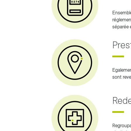
Ensemble
réglement
séparée e
Pres
Egalement
sont rev
Red
Regroupan