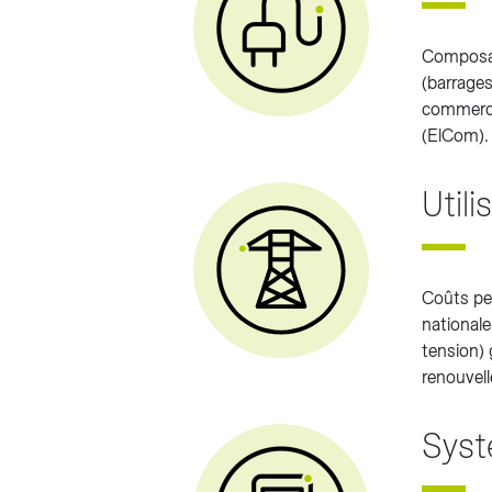
Composant
(barrages
commercia
(ElCom).
Utili
Coûts per
national
tension) 
renouvell
Sys