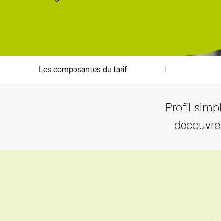
Producteurs solaires
Compo
Bioga
T
Les composantes du tarif
Profil simp
découvrez 