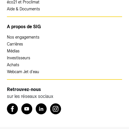
éco21 et Proclimat
Aide & Documents
A propos de SIG
Nos engagements
Carrières
Médias
Investisseurs
Achats
Webcam Jet d'eau
Retrouvez-nous
sur les réseaux sociaux
Accéder à votre espace client SIG.
Retrouvez nous sur Facebook
Youtube
LinkedIn
Instagram
Votre espace client SIG n'est pas optimisé pour une
navigation mobile.