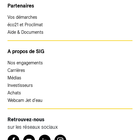
Partenaires
Vos démarches
éco21 et Proclimat
Aide & Documents
A propos de SIG
Nos engagements
Carrières
Médias
Investisseurs
Achats
Webcam Jet d'eau
Retrouvez-nous
sur les réseaux sociaux
Accéder à votre espace client SIG.
Retrouvez nous sur Facebook
Youtube
LinkedIn
Instagram