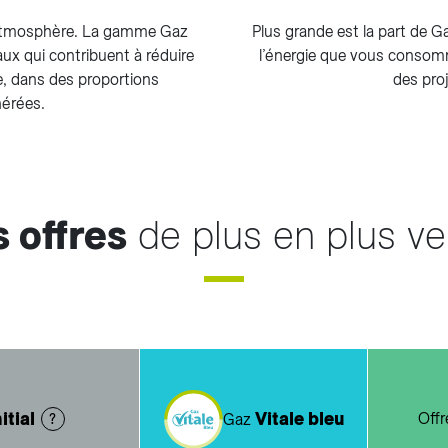
atmosphère. La gamme Gaz
Plus grande est la part de Ga
ux qui contribuent à réduire
l’énergie que vous consomm
, dans des proportions
des pro
nérées.
 offres
de plus en plus ve
nitial
Vitale bleu
Off
Gaz
?