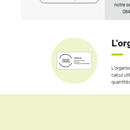
notre se
084
L'o
L’organis
calcul ut
quantités