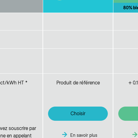
80% bl
5ct/kWh HT *
Produit de référence
+ 0.
Choisir
ez souscrire par
ne en appelant
En savoir plus