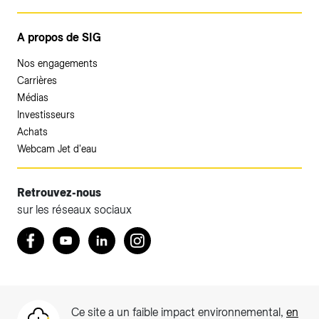
A propos de SIG
Nos engagements
Carrières
Médias
Investisseurs
Achats
Webcam Jet d'eau
Retrouvez-nous
sur les réseaux sociaux
Accéder à votre espace client SIG.
Retrouvez nous sur Facebook
Youtube
LinkedIn
Instagram
Votre espace client SIG n'est pas optimisé pour une
navigation mobile.
Téléchargez l'application SIG & moi (uniquement pour les
Ce site a un faible impact environnemental,
en
Particuliers)