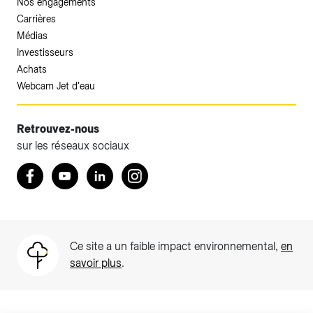
Nos engagements
Carrières
Médias
Investisseurs
Achats
Webcam Jet d'eau
Retrouvez-nous
sur les réseaux sociaux
Accéder à votre espace client SIG.
Retrouvez nous sur Facebook
Youtube
LinkedIn
Instagram
Votre espace client SIG n'est pas optimisé pour une
navigation mobile.
Téléchargez l'application SIG & moi (uniquement pour les
Ce site a un faible impact environnemental,
en
Particuliers)
savoir plus
.