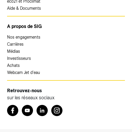
éco21 et Proclimat
Aide & Documents
A propos de SIG
Nos engagements
Carrières
Médias
Investisseurs
Achats
Webcam Jet d'eau
Retrouvez-nous
sur les réseaux sociaux
Accéder à votre espace client SIG.
Retrouvez nous sur Facebook
Youtube
LinkedIn
Instagram
Votre espace client SIG n'est pas optimisé pour une
navigation mobile.