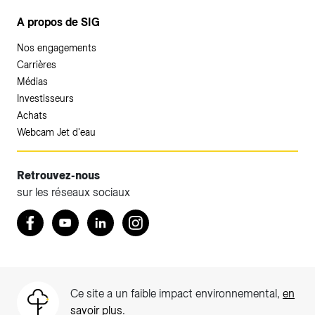
A propos de SIG
Nos engagements
Carrières
Médias
Investisseurs
Achats
Webcam Jet d'eau
Retrouvez-nous
sur les réseaux sociaux
Accéder à votre espace client SIG.
Retrouvez nous sur Facebook
Youtube
LinkedIn
Instagram
Votre espace client SIG n'est pas optimisé pour une
navigation mobile.
Téléchargez l'application SIG & moi (uniquement pour les
Ce site a un faible impact environnemental,
en
Particuliers)
savoir plus
.