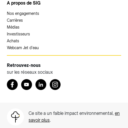
A propos de SIG
Nos engagements
Carrières
Médias
Investisseurs
Achats
Webcam Jet d'eau
Retrouvez-nous
sur les réseaux sociaux
Accéder à votre espace client SIG.
Retrouvez nous sur Facebook
Youtube
LinkedIn
Instagram
Votre espace client SIG n'est pas optimisé pour une
navigation mobile.
Téléchargez l'application SIG & moi (uniquement pour les
Ce site a un faible impact environnemental,
en
Particuliers)
savoir plus
.