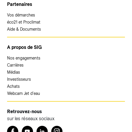
Partenaires
Vos démarches
éco21 et Proclimat
Aide & Documents
A propos de SIG
Nos engagements
Carrières
Médias
Investisseurs
Achats
Webcam Jet d'eau
Retrouvez-nous
sur les réseaux sociaux
Accéder à votre espace client SIG.
Retrouvez nous sur Facebook
Youtube
LinkedIn
Instagram