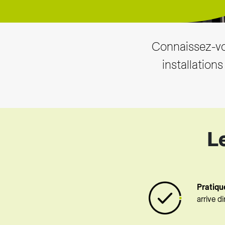
Connaissez-vo
installation
L
Pratique
arrive 