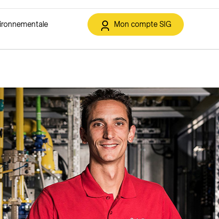
vironnementale
Mon compte SIG
t et déchets
IG de la Transition énergétique
Solaire
Services en ligne
Eclairage public
ment
Solutions solaires
Espace client
Offres
triques
Autoconsommation collective
Annoncer un déménagement
sement
Contracting solaire
Soutiens financiers et rétribution
o21