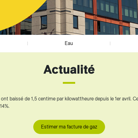
sition des tarifs
z et Fonds Gaz Vitale Vert
arifs et règlements
Eau
Actualité
 ont baissé de 1,5 centime par kilowattheure depuis le 1er avril. 
 14%.
Estimer ma facture de gaz