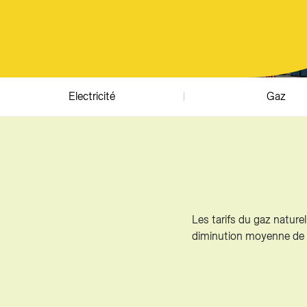
Producteurs solaires
Compo
Bioga
T
Electricité
Gaz
Les tarifs du gaz naturel
diminution moyenne de