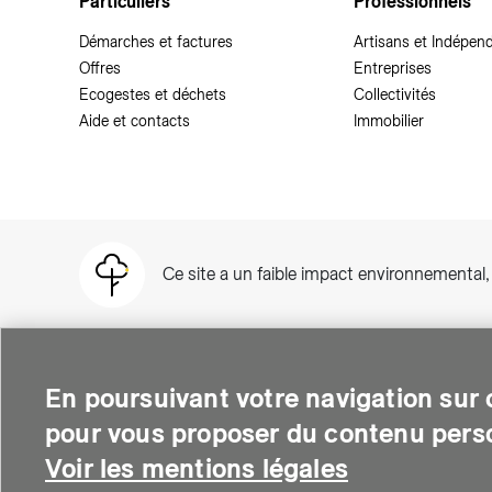
Particuliers
Professionnels
Démarches et factures
Artisans et Indépen
Offres
Entreprises
Ecogestes et déchets
Collectivités
Aide et contacts
Immobilier
Ce site a un faible impact environnemental
En poursuivant votre navigation sur c
pour vous proposer du contenu perso
SIG est une entreprise suisse au service de plus de 500 000 per
thermique et soutient le développement des quartiers intelli
Voir les mentions légales
environnementale.
© Copyright SIG 2026
Mentions légales
-
Deman