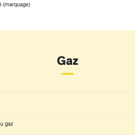
ité (marquage)
Gaz
au gaz