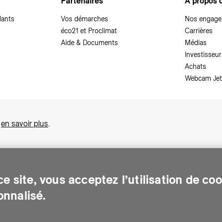
Partenaires
A propos 
dants
Vos démarches
Nos engag
éco21 et Proclimat
Carrières
Aide & Documents
Médias
Investisseur
Achats
Webcam Jet
,
en savoir plus
.
e site, vous acceptez l’utilisation de co
nnalisé.
sonnes sur le canton de Genève. Chaque jour, elle leur assure des services e
gents pour Genève. Elle traite les eaux usées, valorise les déchets et m
de d'accès à des documents
-
Demande relative aux données personnel