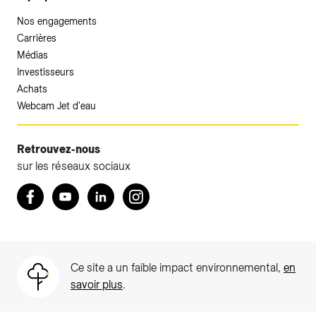
Nos engagements
Carrières
Médias
Investisseurs
Achats
Webcam Jet d'eau
Retrouvez-nous
sur les réseaux sociaux
Accéder à votre espace client SIG.
Retrouvez nous sur Facebook
Youtube
LinkedIn
Instagram
Votre espace client SIG n'est pas optimisé pour une
navigation mobile.
Téléchargez l'application SIG & moi (uniquement pour les
Ce site a un faible impact environnemental,
en
Particuliers)
savoir plus
.