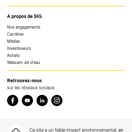
A propos de SIG
Nos engagements
Carrières
Médias
Investisseurs
Achats
Webcam Jet d'eau
Retrouvez-nous
sur les réseaux sociaux
Accéder à votre espace client SIG.
Retrouvez nous sur Facebook
Youtube
LinkedIn
Instagram
Votre espace client SIG n'est pas optimisé pour une
navigation mobile.
Téléchargez l'application SIG & moi (uniquement pour les
Ce site a un faible impact environnemental,
en