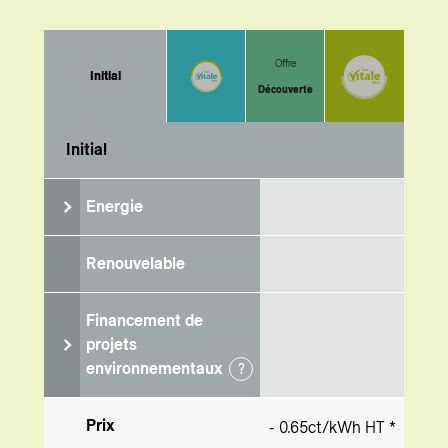
Offre
Initial
Découverte
Initial
Energie
Renouvelable
Financement de
projets
environnementaux
?
Prix
- 0.65ct/kWh HT *