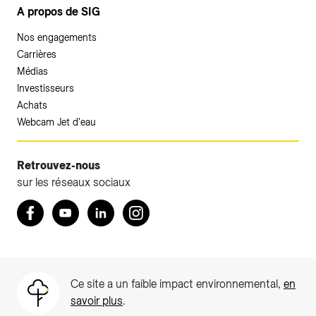
A propos de SIG
Nos engagements
Carrières
Médias
Investisseurs
Achats
Webcam Jet d'eau
Retrouvez-nous
sur les réseaux sociaux
Accéder à votre espace client SIG.
Retrouvez nous sur Facebook
Youtube
LinkedIn
Instagram
Votre espace client SIG n'est pas optimisé pour une
navigation mobile.
Téléchargez l'application SIG & moi (uniquement pour les
Ce site a un faible impact environnemental,
en
Particuliers)
savoir plus
.