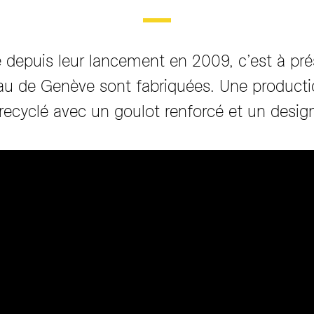
 depuis leur lancement en 2009, c’est à pr
au de Genève sont fabriquées. Une production
 recyclé avec un goulot renforcé et un design