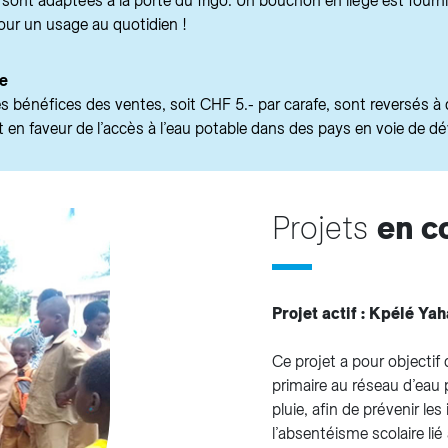
ont adaptées à la porte du frigo. Un bouchon en liège est fourni 
our un usage au quotidien !
re
 bénéfices des ventes, soit CHF 5.- par carafe, sont reversés à 
 en faveur de l’accès à l’eau potable dans des pays en voie de 
Projets
en c
Projet actif : Kpélé Yah
Ce projet a pour objectif 
primaire au réseau d’eau p
pluie, afin de prévenir le
l’absentéisme scolaire li