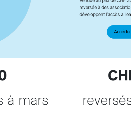
Vendue au prix de CHF 30.
reversée à des associatio
développent l’accès à l’e
Accéder 
0
CHF
s à mars
reversés