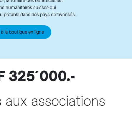
-, la totalité des bénéfices est
ns humanitaires suisses qui
au potable dans des pays défavorisés.
à la boutique en ligne
 325´000.-
 aux associations