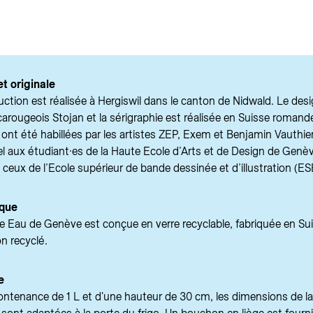
et originale
ction est réalisée à Hergiswil dans le canton de Nidwald. Le des
r carougeois Stojan et la sérigraphie est réalisée en Suisse roman
nt été habillées par les artistes ZEP, Exem et Benjamin Vauthier,
el aux étudiant·es de la Haute Ecole d’Arts et de Design de Genè
t ceux de l’Ecole supérieur de bande dessinée et d’illustration (ES
ique
fe Eau de Genève est conçue en verre recyclable, fabriquée en Su
n recyclé.
e
ontenance de 1 L et d'une hauteur de 30 cm, les dimensions de la