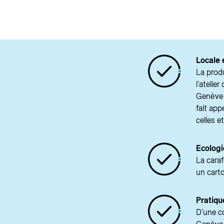
Locale 
La produ
l’atelie
Genève o
fait app
celles e
Ecolog
La cara
un carto
Pratiqu
D'une c