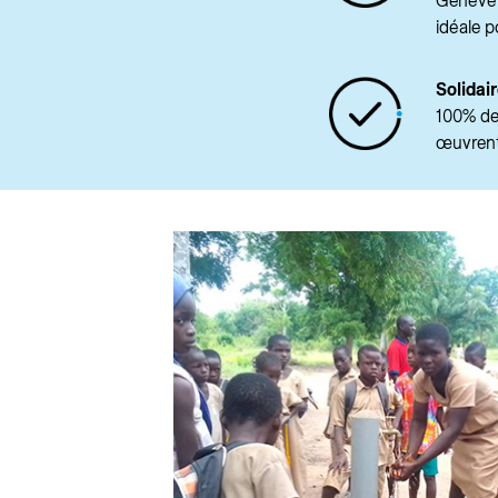
Genève s
idéale p
Solidai
100% des
œuvrent