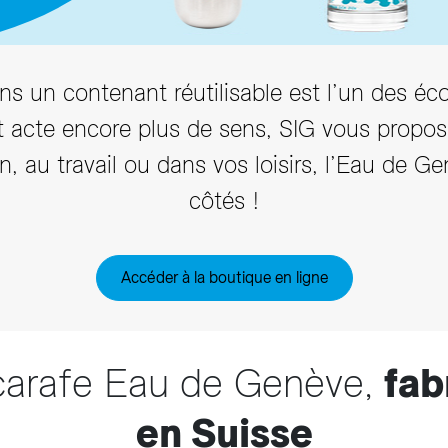
arifs et règlements
s un contenant réutilisable est l’un des éc
t acte encore plus de sens, SIG vous propo
on, au travail ou dans vos loisirs, l’Eau de G
côtés !
Accéder à la boutique en ligne
carafe Eau de Genève,
fab
en Suisse