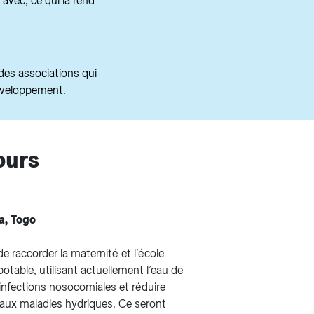
avec, ce qui la rend
des associations qui
développement.
ours
a, Togo
de raccorder la maternité et l’école
otable, utilisant actuellement l’eau de
s infections nosocomiales et réduire
é aux maladies hydriques. Ce seront