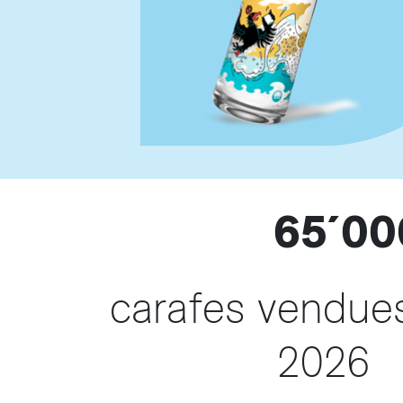
65´00
carafes vendue
2026