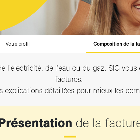
sition des tarifs
z et Fonds Gaz Vitale Vert
arifs et règlements
Votre profil
Composition de la f
’électricité, de l’eau ou du gaz, SIG vous
factures.
s explications détaillées pour mieux les co
Présentation
de la factur