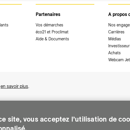
Partenaires
A propos 
dants
Vos démarches
Nos engag
éco21 et Proclimat
Carrières
Aide & Documents
Médias
Investisseur
Achats
Webcam Jet
,
en savoir plus
.
e site, vous acceptez l’utilisation de co
nnalisé.
sonnes sur le canton de Genève. Chaque jour, elle leur assure des services e