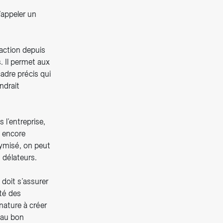
’appeler un
faction depuis
. Il permet aux
adre précis qui
ndrait
 l’entreprise,
a encore
nymisé, on peut
 délateurs.
 doit s’assurer
té des
 nature à créer
e au bon