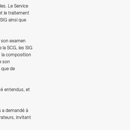
es. Le Service
t le traitement
 SIG ainsi que
ir son examen
e la SCG, les SIG
 la composition
e son
i que de
été entendus, et
CG a demandé à
rateurs, invitant