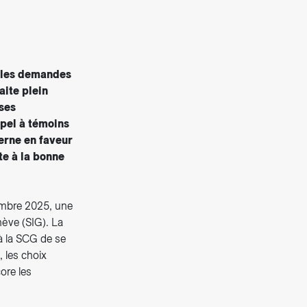
ples demandes
aite plein
 ses
ppel à témoins
terne en faveur
te à la bonne
embre 2025, une
ève (SIG). La
à la SCG de se
, les choix
ore les