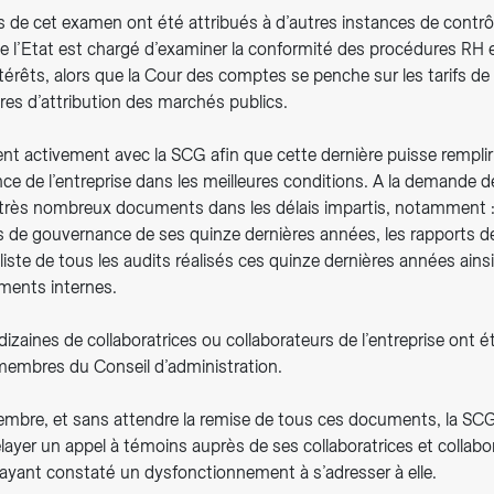
 de cet examen ont été attribués à d’autres instances de contrôl
de l’Etat est chargé d’examiner la conformité des procédures RH e
ntérêts, alors que la Cour des comptes se penche sur les tarifs de
res d’attribution des marchés publics.
nt activement avec la SCG afin que cette dernière puisse rempl
ce de l’entreprise dans les meilleures conditions. A la demande d
e très nombreux documents dans les délais impartis, notamment :
s de gouvernance de ses quinze dernières années, les rapports d
ste de tous les audits réalisés ces quinze dernières années ains
ments internes.
s dizaines de collaboratrices ou collaborateurs de l’entreprise ont 
membres du Conseil d’administration.
mbre, et sans attendre la remise de tous ces documents, la S
relayer un appel à témoins auprès de ses collaboratrices et collabo
ayant constaté un dysfonctionnement à s’adresser à elle.