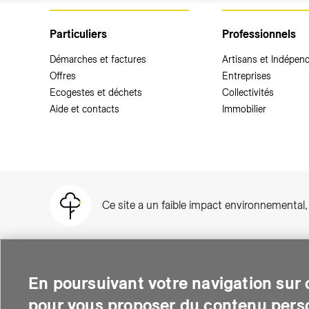
Particuliers
Professionnels
Démarches et factures
Artisans et Indépen
Offres
Entreprises
Ecogestes et déchets
Collectivités
Aide et contacts
Immobilier
Ce site a un faible impact environnemental
En poursuivant votre navigation sur c
pour vous proposer du contenu perso
SIG est une entreprise suisse au service de plus de 500 000 per