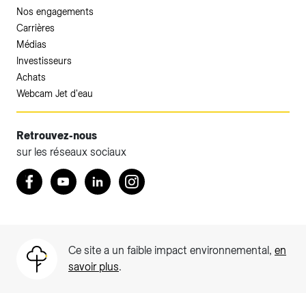
Nos engagements
Carrières
Médias
Investisseurs
Achats
Webcam Jet d'eau
Retrouvez-nous
sur les réseaux sociaux
Accéder à votre espace client SIG.
Retrouvez nous sur Facebook
Youtube
LinkedIn
Instagram
Votre espace client SIG n'est pas optimisé pour une
navigation mobile.
Téléchargez l'application SIG & moi (uniquement pour les
Ce site a un faible impact environnemental,
en
Particuliers)
savoir plus
.