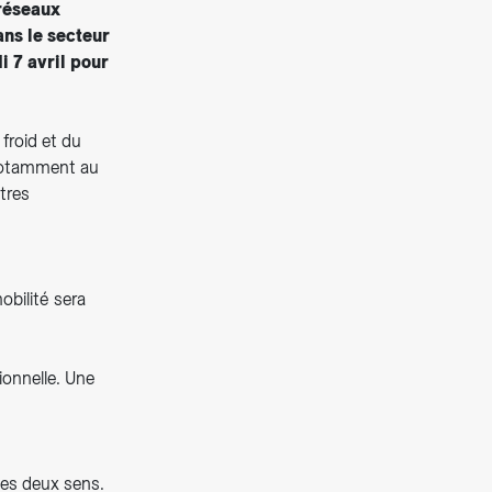
 réseaux
ns le secteur
 7 avril pour
froid et du
 notamment au
utres
obilité sera
ionnelle. Une
les deux sens.