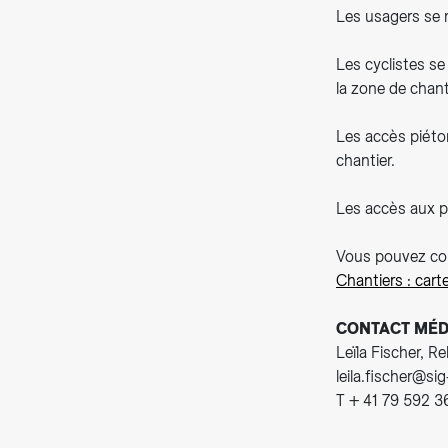
Les usagers se r
Les cyclistes se
la zone de chant
Les accès piéto
chantier.
Les accès aux p
Vous pouvez cons
Chantiers : cart
CONTACT MÉD
Leïla Fischer, R
leila.fischer@si
T + 41 79 592 3