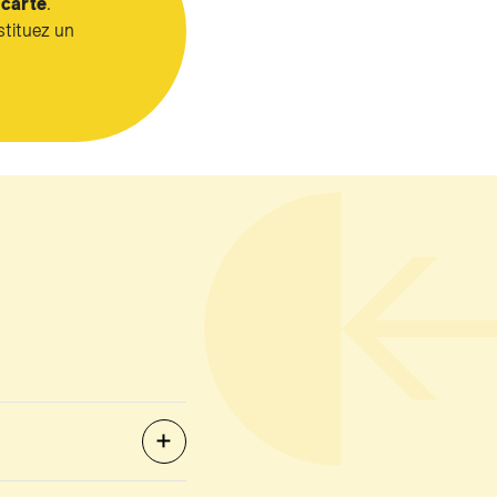
 carte
.
tituez un