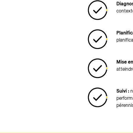
Diagnos
context
Planific
planific
Mise en
atteindr
Suivi :
n
performa
pérenni