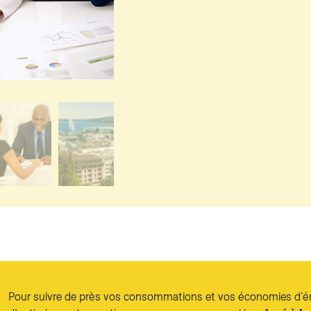
Pour suivre de près vos consommations et vos économies d’én