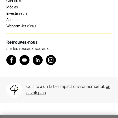
Carrières
Médias
Investisseurs
Achats
Webcam Jet d'eau
Retrouvez-nous
sur les réseaux sociaux
Accéder à votre espace client SIG.
Retrouvez nous sur Facebook
Youtube
LinkedIn
Instagram
Votre espace client SIG n'est pas optimisé pour une
navigation mobile.
Téléchargez l'application SIG & moi (uniquement pour les
Ce site a un faible impact environnemental,
en
Particuliers)
savoir plus
.