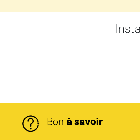
Inst
Bon
à savoir