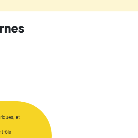
rnes
riques, et
.
ntrôle