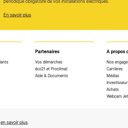
périodique obligatoire de vos installations électriques.
En savoir plus
Partenaires
A propos 
dants
Vos démarches
Nos engag
éco21 et Proclimat
Carrières
Aide & Documents
Médias
Investisseur
Achats
Webcam Jet
,
en savoir plus
.