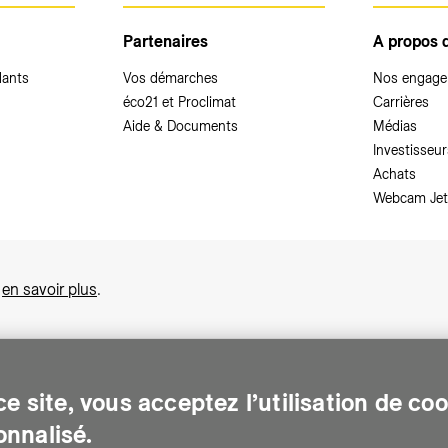
Partenaires
A propos 
dants
Vos démarches
Nos engag
éco21 et Proclimat
Carrières
Aide & Documents
Médias
Investisseur
Achats
Webcam Jet
,
en savoir plus
.
e site, vous acceptez l’utilisation de co
nnalisé.
sonnes sur le canton de Genève. Chaque jour, elle leur assure des services e
gents pour Genève. Elle traite les eaux usées, valorise les déchets et m