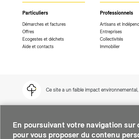
Particuliers
Professionnels
Démarches et factures
Artisans et Indépen
Offres
Entreprises
Ecogestes et déchets
Collectivités
Aide et contacts
Immobilier
Ce site a un faible impact environnemental
En poursuivant votre navigation sur c
pour vous proposer du contenu perso
SIG est une entreprise suisse au service de plus de 500 000 per
thermique et soutient le développement des quartiers intelli