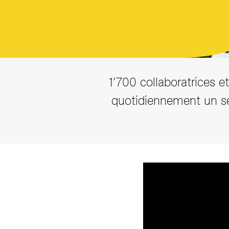
Annuaire
1'700 collaboratrices e
quotidiennement un ser